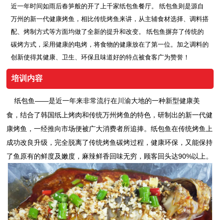
近一年时间如雨后春笋般的开了上千家纸包鱼餐厅。 纸包鱼则是源自
万州的新一代健康烤鱼，相比传统烤鱼来讲，从主辅食材选择、调料搭
配、烤制方式等方面均做了全新的提升和改变。 纸包鱼摒弃了传统的
碳烤方式，采用健康的电烤，将食物的健康放在了第一位。加之调料的
创新使得其健康、卫生、环保且味道好的特点被食客广为赞誉！
培训内容
纸包鱼——是近一年来非常流行在川渝大地的一种新型健康美
食，结合了韩国纸上烤肉和传统万州烤鱼的特色，研制出的新一代健
康烤鱼，一经推向市场便被广大消费者所追捧。纸包鱼在传统烤鱼上
成功改良升级，完全脱离了传统烤鱼碳烤过程，健康环保，又能保持
了鱼原有的鲜度及嫩度，麻辣鲜香回味无穷，顾客回头达90%以上。