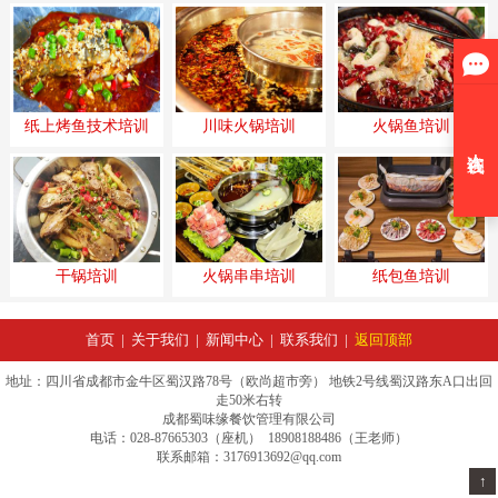
纸上烤鱼技术培训
川味火锅培训
火锅鱼培训
干锅培训
火锅串串培训
纸包鱼培训
首页
|
关于我们
|
新闻中心
|
联系我们
|
返回顶部
地址：四川省成都市金牛区蜀汉路78号（欧尚超市旁） 地铁2号线蜀汉路东A口出回
走50米右转
成都蜀味缘餐饮管理有限公司
电话：028-87665303（座机） 18908188486（王老师）
联系邮箱：3176913692@qq.com
↑