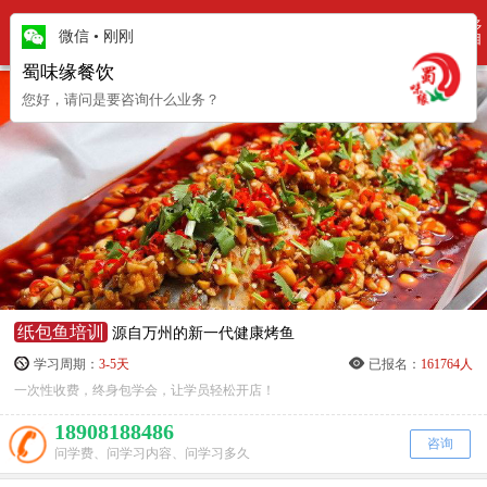
更多
培训项目
微信
•
刚刚
项目
蜀味缘餐饮
您好，请问是要咨询什么业务？
纸包鱼培训
源自万州的新一代健康烤鱼
学习周期：
3-5天
已报名：
161764人
一次性收费，终身包学会，让学员轻松开店！
18908188486
咨询
问学费、问学习内容、问学习多久