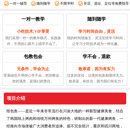
一对一辅导
随到随学
不限学时
开店、选址、定位等免费指导
一对一教学
随到随学
小吃技术,VIP享受
学习时间自由，灵活
我们采用一对一的教学模式，实践操
我的时间我做主，灵活安排学习时间，
作，不用担心跟不上或学不会了。
让学习小吃技术成为一种乐趣。
包教包会
学不会，退款
无条件，学会为止
敢承诺，因为有实力
零基础也不用担心学不会，把您教会，
过多的宣传，过度的包装都显得无力。
您的满意，是我们的责任。
敢承诺，有担当，因为我们有实力！
项目介绍
纸包鱼——是近一年来非常流行在川渝大地的一种新型健康美食，结合
了韩国纸上烤肉和传统万州烤鱼的特色，研制出的新一代健康烤鱼，一
经推向市场便被广大消费者所追捧。据不完全统计，重庆和四川两地，