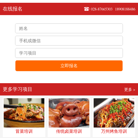
在线报名
028-87665303
18908188486
立即报名
更多学习项目
更多 >
冒菜培训
传统卤菜培训
万州烤鱼培训