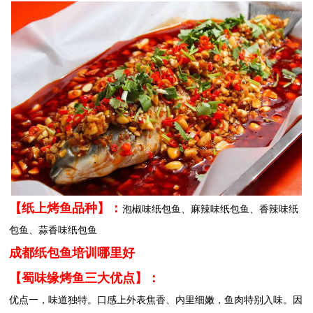
【纸上烤鱼品种】：
泡椒味纸包鱼、麻辣味纸包鱼、香辣味纸
包鱼、蒜香味纸包鱼
成都纸包鱼培训哪里好
【蜀味缘烤鱼三大优点】：
优点一，味道独特。口感上外表焦香、内里细嫩，鱼肉特别入味。因