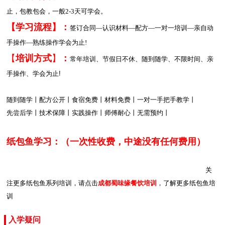
止，包教包会，一般2-3天可学会。
【学习流程】：
签订合同—认识材料—配方—一对一培训—亲自动
手操作—熟练操作学会为止!
【
培训方式
】
：
常年培训、节假日不休、随到随学、不限时间、亲
手操作、学会为止!
随到随学丨配方公开丨食宿免费丨材料免费丨一对一手把手教学丨
先尝后学丨技术保障丨实践操作丨师傅耐心丨无需预约丨
纸包鱼学习：
（一次性收费，中途没有任何费用）
关
注更多纸包鱼系列培训，请点击
成都蜀味缘餐饮培训
，了解更多纸包鱼培
训
入学疑问