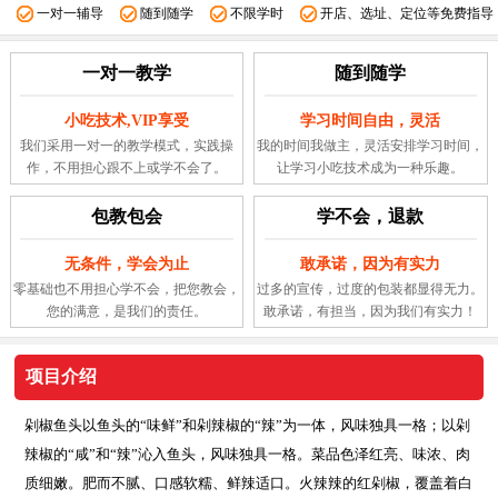
一对一辅导
随到随学
不限学时
开店、选址、定位等免费指导
一对一教学
随到随学
小吃技术,VIP享受
学习时间自由，灵活
我们采用一对一的教学模式，实践操
我的时间我做主，灵活安排学习时间，
作，不用担心跟不上或学不会了。
让学习小吃技术成为一种乐趣。
包教包会
学不会，退款
无条件，学会为止
敢承诺，因为有实力
零基础也不用担心学不会，把您教会，
过多的宣传，过度的包装都显得无力。
您的满意，是我们的责任。
敢承诺，有担当，因为我们有实力！
项目介绍
剁椒鱼头以鱼头的“味鲜”和剁辣椒的“辣”为一体，风味独具一格；以剁
辣椒的“咸”和“辣”沁入鱼头，风味独具一格。菜品色泽红亮、味浓、肉
质细嫩。肥而不腻、口感软糯、鲜辣适口。火辣辣的红剁椒，覆盖着白