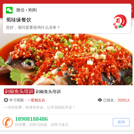
更多
培训项目
微信
•
刚刚
项目
蜀味缘餐饮
您好，请问是要咨询什么业务？
剁椒鱼头培训
剁椒鱼头培训
学习周期：
一星期左右
已报名：
20202人
一次性收费，终身包学会，让学员轻松开店！
18908188486
咨询
问学费、问学习内容、问学习多久