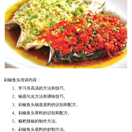
剁椒鱼头培训内容：
1
、学习吊高汤的方法和技巧。
2
、锅底勾兑方法和调味技巧。
3
、剁椒鱼头锅底底料的识别和配方。
4
、剁椒鱼头香料的识别和配方。
5
、糍粑辣椒的制作方法。
6
、剁椒鱼头底料的炒制方法。