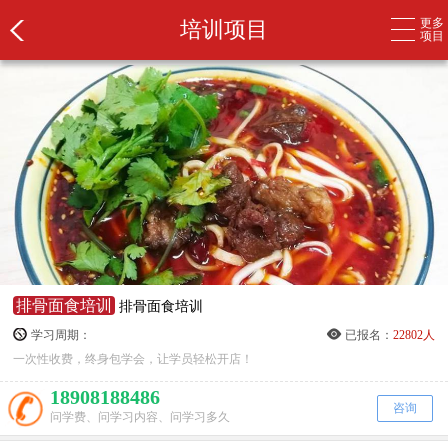
更多
培训项目
项目
排骨面食培训
排骨面食培训
学习周期：
已报名：
22802人
一次性收费，终身包学会，让学员轻松开店！
18908188486
咨询
问学费、问学习内容、问学习多久