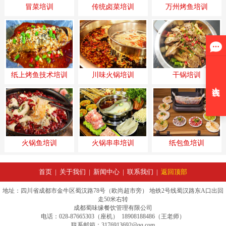
冒菜培训
传统卤菜培训
万州烤鱼培训
纸上烤鱼技术培训
川味火锅培训
干锅培训
火锅鱼培训
火锅串串培训
纸包鱼培训
首页
|
关于我们
|
新闻中心
|
联系我们
|
返回顶部
地址：四川省成都市金牛区蜀汉路78号（欧尚超市旁） 地铁2号线蜀汉路东A口出回
走50米右转
成都蜀味缘餐饮管理有限公司
电话：028-87665303（座机） 18908188486（王老师）
联系邮箱：3176913692@qq.com