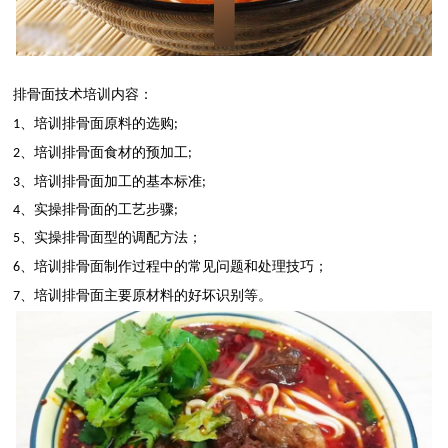
排骨面技术培训内容：
培训
1
、
排骨面原料的选购
;
培训
2
、
排骨面食材的预加工
;
培训
3
、
排骨面加工的基本标准
;
4
、实操排骨面的工艺步骤
;
5
、实操排骨面型的调配方法；
培训
6
、
排骨面制作过程中的常见问题和处理技巧；
培训
7
、
排骨面主要原材料的好坏识别等。