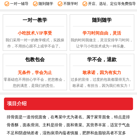
一对一辅导
随到随学
不限学时
开店、选址、定位等免费指导
一对一教学
随到随学
小吃技术,VIP享受
学习时间自由，灵活
我们采用一对一的教学模式，实践操
我的时间我做主，灵活安排学习时间，
作，不用担心跟不上或学不会了。
让学习小吃技术成为一种乐趣。
包教包会
学不会，退款
无条件，学会为止
敢承诺，因为有实力
零基础也不用担心学不会，把您教会，
过多的宣传，过度的包装都显得无力。
您的满意，是我们的责任。
敢承诺，有担当，因为我们有实力！
项目介绍
排骨面是一道传统面食，在粤菜中尤为著名。属于家常面食，特点是排
骨香酥，面条滑润。主料是排骨，面和青菜。其营养丰富，适宜于气血
不足和阴虚纳差者，湿热痰滞内蕴者慎服，肥胖和血脂较高者不宜多