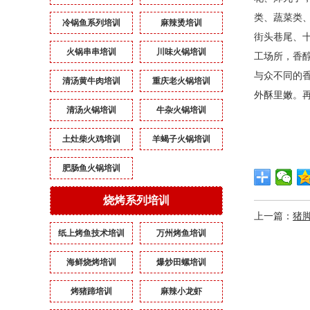
类、蔬菜类
冷锅鱼系列培训
麻辣烫培训
街头巷尾、
火锅串串培训
川味火锅培训
工场所，香
与众不同的
清汤黄牛肉培训
重庆老火锅培训
外酥里嫩。
清汤火锅培训
牛杂火锅培训
土灶柴火鸡培训
羊蝎子火锅培训
肥肠鱼火锅培训
烧烤系列培训
上一篇：
猪
纸上烤鱼技术培训
万州烤鱼培训
海鲜烧烤培训
爆炒田螺培训
烤猪蹄培训
麻辣小龙虾