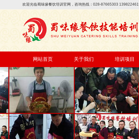
欢迎光临蜀味缘餐饮培训官网，咨询热线：028-87665303 13982
网站首页
关于我们
培训项目
早餐早点
面条系列
面点系列
四川特色系列
火锅系列
烧烤系列