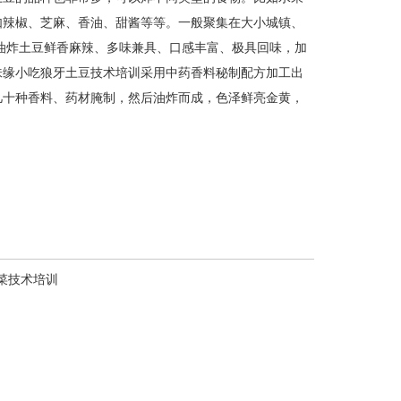
如辣椒、芝麻、香油、甜酱等等。一般聚集在大小城镇、
油炸土豆
鲜香麻辣、多味兼具、口感丰富、极具回味，加
味缘
小吃
狼牙土豆技术培训
采用中药香料秘制配方加工出
几十种香料、药材腌制，然后油炸而成，色泽鲜亮金黄，
菜技术培训