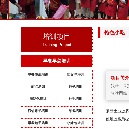
卤菜系列
特色小吃
特色小吃
冷饮系列
培训项目
Training Project
广东点心系列培
中餐家宴系列
早餐早点培训
早餐烧麦培训
生煎包培训
项目简
狼牙土豆
面点培训
包子培训
香味四起
灌汤包培训
抄手培训
煎饼果子培训
早餐培训
狼牙土豆是
他地区也称
早餐包子培训
小笼包培训