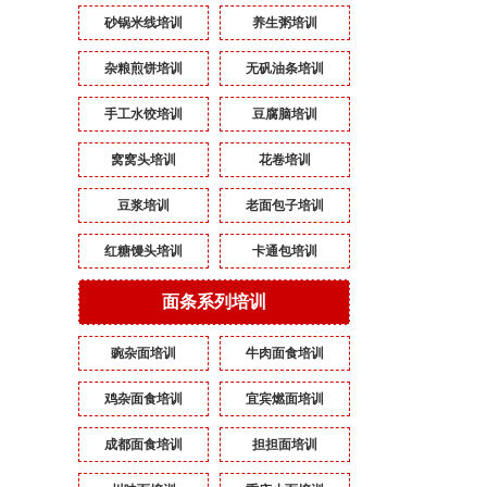
砂锅米线培训
养生粥培训
杂粮煎饼培训
无矾油条培训
手工水饺培训
豆腐脑培训
窝窝头培训
花卷培训
豆浆培训
老面包子培训
红糖馒头培训
卡通包培训
面条系列培训
豌杂面培训
牛肉面食培训
鸡杂面食培训
宜宾燃面培训
成都面食培训
担担面培训