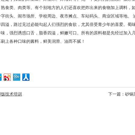
、熟食类、肉类等。有个别地方的人们还喜欢把炸出来的食物加上调料，
十字街头、闹市场所、学校周边、夜市摊点、车站码头、商业区域等地。
醇四溢，路过见过必能勾起人们强烈的食欲，尤其倍受青少年的喜爱。
蜀
香味，强烈诱惑口舌，脂香四溢，鲜嫩可口。所有的原料都是先经过加入
再刷上各种口味的酱料，鲜美润滑、油而不腻
！
脚饭技术培训
下一篇：
砂锅