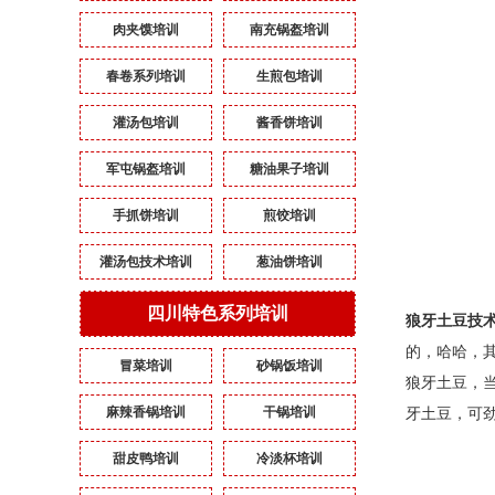
肉夹馍培训
南充锅盔培训
春卷系列培训
生煎包培训
灌汤包培训
酱香饼培训
军屯锅盔培训
糖油果子培训
手抓饼培训
煎饺培训
灌汤包技术培训
葱油饼培训
四川特色系列培训
狼牙土豆
技
的，哈哈，
冒菜培训
砂锅饭培训
狼牙土豆，
麻辣香锅培训
干锅培训
牙土豆，可
甜皮鸭培训
冷淡杯培训