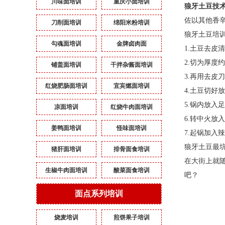
川味面培训
重庆小面培训
狼牙土豆
技
佐以其他香
刀削面培训
绵阳米粉培训
狼牙土豆培
勾魂面培训
金牌卤肉面
1.
土豆去皮清
2.
切为厚度约
铺盖面培训
干拌杂酱面培训
3.
再用去皮刀
红烧肥肠面培训
宜宾燃面培训
4.
土豆切好放
5.
锅内放入足
凉面培训
红烧牛肉面培训
6.
转中火放入
姜鸭面培训
怪味面培训
7.
起锅加入辣
狼牙土豆最
猪肝面培训
排骨面食培训
在大街上就
生椒牛肉面培训
酸菜面食培训
吧？
面点系列培训
烧麦培训
煎饼果子培训