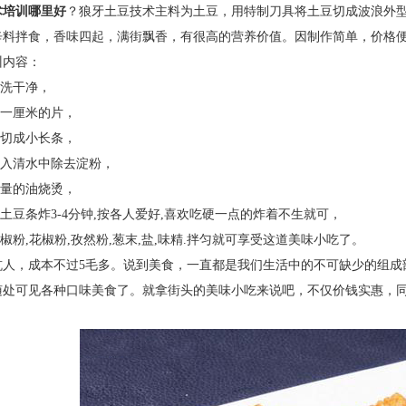
术培训哪里好
？狼牙土豆技术
主料为土豆，用特制刀具将土豆切成波浪外
辛料拌食，香味四起，满街飘香，有很高的营养价值。因制作简单，价格
训内容
：
洗干净，
一厘米的片，
切成小长条，
入清水中除去淀粉，
量的油烧烫，
土豆条炸
3-4
分钟
,
按各人爱好
,
喜欢吃硬一点的炸着不生就可，
椒粉
,
花椒粉
,
孜然粉
,
葱末
,
盐
,
味精
.
拌匀就可享受这道美味小吃了。
坑人，成本不过
5
毛多。说到美食，一直都是我们生活中的不可缺少的组成
随处可见各种口味美食了。就拿街头的美味小吃来说吧，不仅价钱实惠，