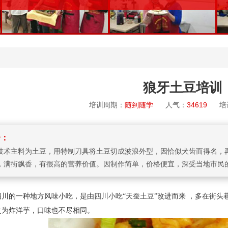
训
狼牙土豆培训
培训周期：
随到随学
人气：
34619
培训
介：
技术主料为土豆，用特制刀具将土豆切成波浪外型，因恰似犬齿而得名，
，满街飘香，有很高的营养价值。因制作简单，价格便宜，深受当地市民
四川的一种地方风味小吃，是由四川小吃
“天蚕土豆”改进而来 ，多在街
之为炸洋芋，口味也不尽相同。