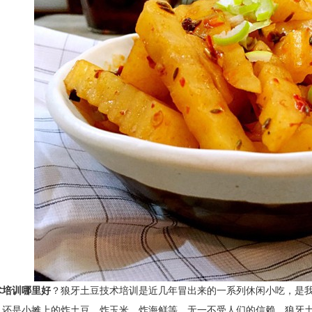
术培训哪里好
？狼牙土豆技术培训
是近几年冒出来的一系列休闲小吃，是
，还是小摊上的炸土豆、炸玉米、炸海鲜等。无一不受人们的信赖。
狼牙