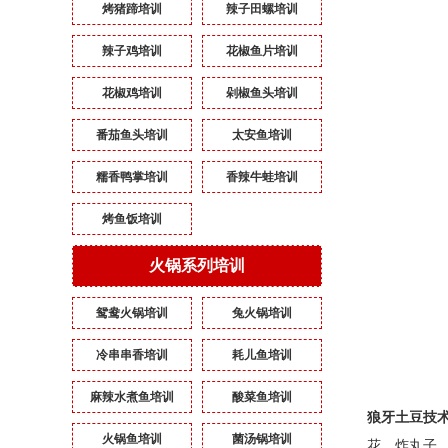
烤猪蹄培训
辣子田螺培训
辣子鸡培训
花椒鱼片培训
花椒鸡培训
剁椒鱼头培训
番茄鱼头培训
太安鱼培训
糯香鸭掌培训
香辣牛蛙培训
烤鱼饭培训
火锅系列培训
鸳鸯火锅培训
兔火锅培训
冷串串香培训
耗儿鱼培训
麻辣水煮鱼培训
酸菜鱼培训
狼牙土豆
技
火锅鱼培训
菌汤锅培训
花、炸丸子