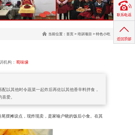
当前位置：
首页
>
培训项目
>
特色小吃
机构：
蜀味缘
再配以其他时令蔬菜一起炸后再佐以其他香辛料拌食，
的喜爱。
头巷尾摆摊设点，现炸现卖，是家喻户晓的饭后小食。在其