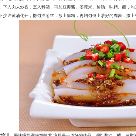
，下入肉末炒香，烹入料酒，再加豆瓣酱、姜蒜米、鲜汤、味精、醋，勾
下少许黄油化开，撒匀洋葱丝，放上凉粉，再均匀倒上炒好的肉酱，撒上
术培训，
蜀味缘
培训凉粉技术
,
凉粉是一道
好的
佳品，调以酱油、醋、辣椒