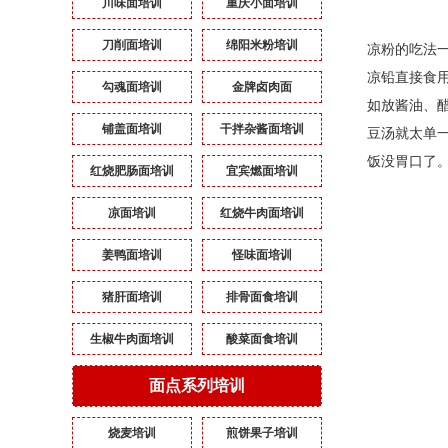
川味面培训
重庆小面培训
刀削面培训
绵阳米粉培训
凉粉的吃法
凉铅直接食
勾魂面培训
金牌卤肉面
如放酱油、
铺盖面培训
干拌杂酱面培训
豆汤就太单
饭没胃口了
红烧肥肠面培训
宜宾燃面培训
凉面培训
红烧牛肉面培训
姜鸭面培训
怪味面培训
猪肝面培训
排骨面食培训
生椒牛肉面培训
酸菜面食培训
面点系列培训
烧麦培训
煎饼果子培训