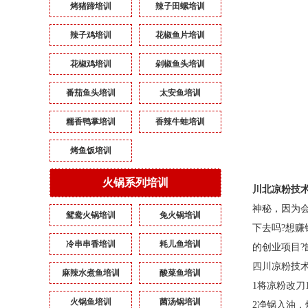
烤猪蹄培训
辣子田螺培训
辣子鸡培训
花椒鱼片培训
花椒鸡培训
剁椒鱼头培训
番茄鱼头培训
太安鱼培训
糯香鸭掌培训
香辣牛蛙培训
烤鱼饭培训
火锅系列培训
川北凉粉技
神秘，因为
鸳鸯火锅培训
兔火锅培训
下去吗
?
想赚
冷串串香培训
耗儿鱼培训
的创业项目
?
四川凉粉技
麻辣水煮鱼培训
酸菜鱼培训
1
将凉粉改刀
火锅鱼培训
菌汤锅培训
2
净锅入油，