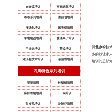
肉夹馍培训
南充锅盔培训
春卷系列培训
生煎包培训
灌汤包培训
酱香饼培训
军屯锅盔培训
糖油果子培训
川北凉粉技
手抓饼培训
煎饺培训
多的钱让家
灌汤包技术培训
葱油饼培训
培训的
总部
四川特色系列培训
冒菜培训
砂锅饭培训
麻辣香锅培训
干锅培训
甜皮鸭培训
冷淡杯培训