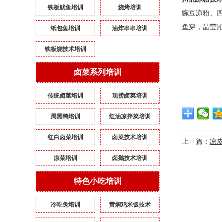
铁板鱿鱼培训
烧烤培训
豌豆凉粉、
鱼穿，晶莹
纸包鱼培训
油炸串串培训
铁板烧技术培训
卤菜系列培训
传统卤菜培训
现捞卤菜培训
周黑鸭培训
红油凉拌菜培训
红白卤菜培训
卤菜技术培训
上一篇：
凉
凉菜培训
卤鹅技术培训
特色小吃培训
冷吃兔培训
黄焖鸡米饭技术