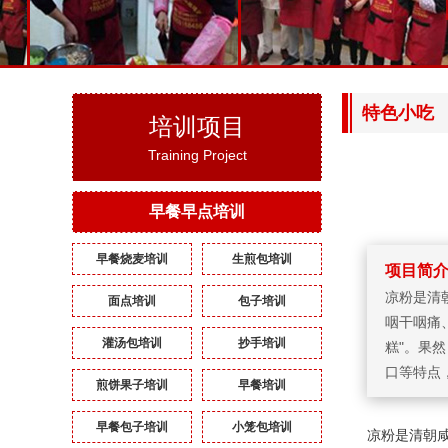
卤菜系列
特色小吃
特色小吃
冷饮系列
培训项目
Training Project
广东点心系列培
中餐家宴系列
早餐早点培训
早餐烧麦培训
生煎包培训
项目简
凉粉是清
面点培训
包子培训
咽干咽痛
灌汤包培训
抄手培训
糕"。果
口等特点
煎饼果子培训
早餐培训
早餐包子培训
小笼包培训
凉粉是清朝