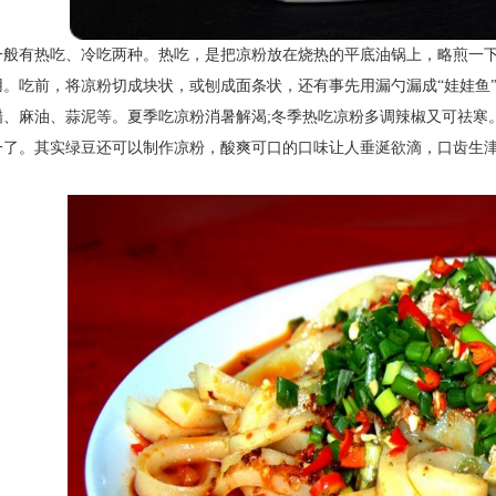
一般有热吃、冷吃两种。热吃，是把凉粉放在烧热的平底油锅上，略煎一
用。吃前，将凉粉切成块状，或刨成面条状，还有事先用漏勺漏成
“娃娃
醋、麻油、蒜泥等。夏季吃凉粉消暑解渴
;
冬季热吃凉粉多调辣椒又可祛寒
一了。其实绿豆还可以制作凉粉，酸爽可口的口味让人垂涎欲滴，口齿生
。