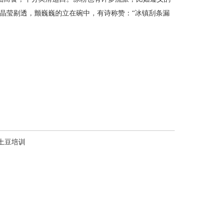
晶莹剔透，颤巍巍的立在碗中，有诗称赞：“冰镇刮条漏
土豆培训