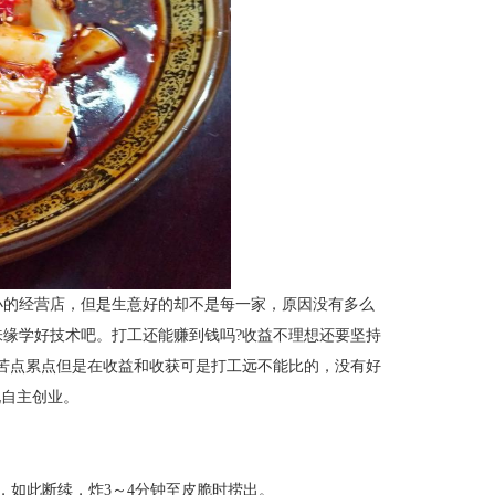
小的经营店，但是生意好的却不是每一家，原因没有多么
味缘
学好技术吧。打工还能赚到钱吗
?
收益不理想还要坚持
苦点累点但是在收益和收获可是打工远不能比的，没有好
现自主创业。
，如此断续，炸
3
～
4
分钟至皮脆时捞出。