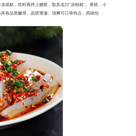
冷冻成糕，吃时再拌上糖胶，取其名曰
"
凉粉糕
"
。果然，小
粉具有品质嫩滑、晶莹透澈、清爽可口等特点，风味怡