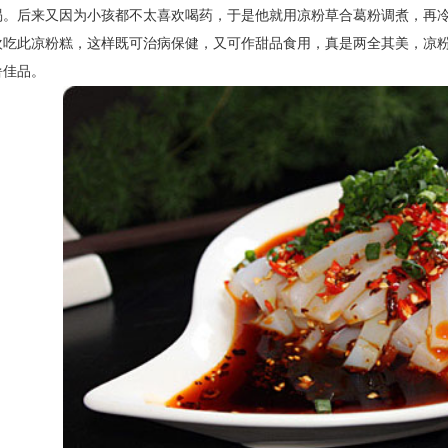
渴。后来又因为小孩都不太喜欢喝药，于是他就用凉粉草合葛粉调煮，再
欢吃此凉粉糕，这样既可治病保健，又可作甜品食用，真是两全其美，凉
暑佳品。