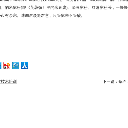
四川的米凉粉
(
即《芙蓉镇》里的米豆腐
)
、绿豆凉粉、红薯凉粉等，一块块
沁齿有余寒。味调浓淡随君意，只管凉来不管酸。
皮技术培训
下一篇：
锅巴