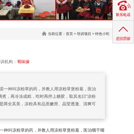
当前位置：
首页
>
培训项目
>
特色小吃
训机构：
蜀味缘
常卖一种叫凉粉草的药，并教人用凉粉草煲粉葛，医治
调煮，再冷冻成糕，吃时再拌上糖胶，取其名曰"凉粉
真是两全其美，凉粉具有品质嫩滑、晶莹透澈、清爽可
常卖一种叫凉粉草的药，并教人用凉粉草煲粉葛，医治咽干咽