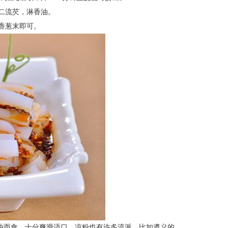
二流芡，淋香油。
香葱末即可。
油而食，十分爽滑适口。凉粉也有许多流派，比如遵义的