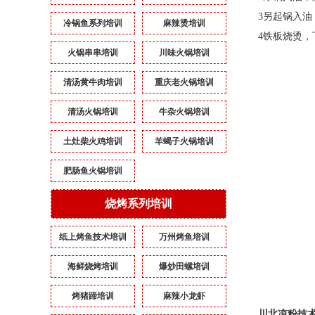
3
另起锅入油
冷锅鱼系列培训
麻辣烫培训
4
铁板烧烫，
火锅串串培训
川味火锅培训
清汤黄牛肉培训
重庆老火锅培训
清汤火锅培训
牛杂火锅培训
土灶柴火鸡培训
羊蝎子火锅培训
肥肠鱼火锅培训
烧烤系列培训
纸上烤鱼技术培训
万州烤鱼培训
海鲜烧烤培训
爆炒田螺培训
烤猪蹄培训
麻辣小龙虾
川北凉粉技