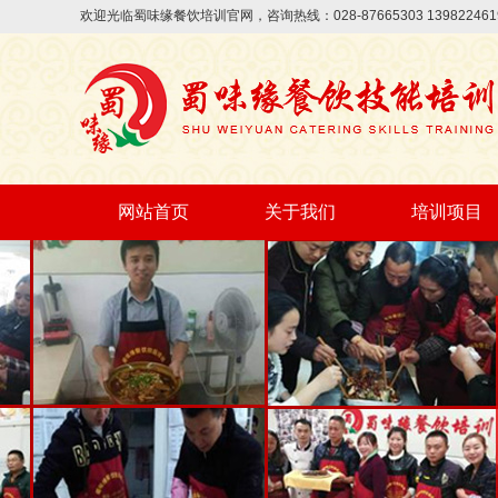
欢迎光临蜀味缘餐饮培训官网，咨询热线：028-87665303 13982
网站首页
关于我们
培训项目
早餐早点
面条系列
面点系列
四川特色系列
火锅系列
烧烤系列