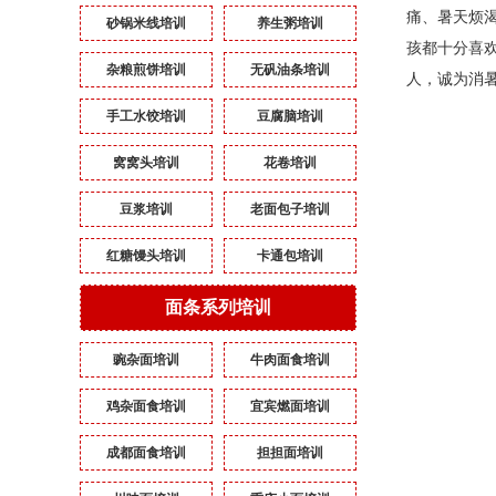
痛、暑天烦
砂锅米线培训
养生粥培训
孩都十分喜
杂粮煎饼培训
无矾油条培训
人，诚为消
手工水饺培训
豆腐脑培训
窝窝头培训
花卷培训
豆浆培训
老面包子培训
红糖馒头培训
卡通包培训
面条系列培训
豌杂面培训
牛肉面食培训
鸡杂面食培训
宜宾燃面培训
成都面食培训
担担面培训