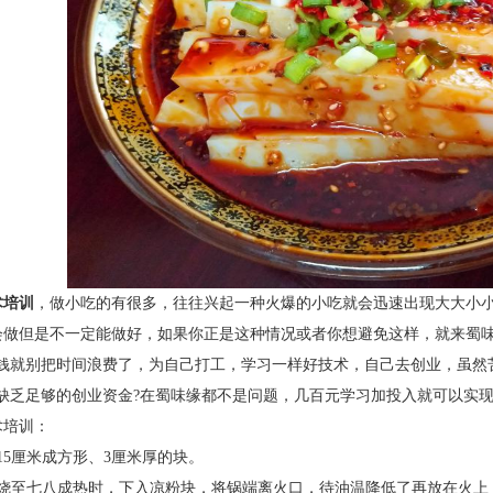
术培训
，
做小吃的有很多，往往兴起一种火爆的小吃就会迅速出现大大小
会做但是不一定能做好，如果你正是这种情况或者你想避免这样，就来
蜀
钱就别把时间浪费了，为自己打工，学习一样好技术，自己去创业，虽然
缺乏足够的创业资金
?
在
蜀味缘
都不是问题，
几百
元学习加投入就可以实
术培训：
15
厘米成方形、
3
厘米厚的块。
烧至七八成热时，下入凉粉块，将锅端离火口，待油温降低了再放在火上