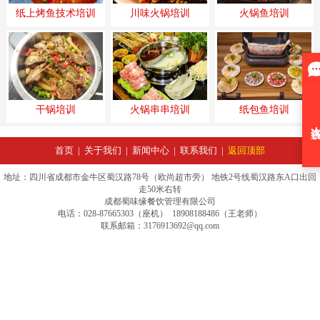
纸上烤鱼技术培训
川味火锅培训
火锅鱼培训
干锅培训
火锅串串培训
纸包鱼培训
首页
|
关于我们
|
新闻中心
|
联系我们
|
返回顶部
地址：四川省成都市金牛区蜀汉路78号（欧尚超市旁） 地铁2号线蜀汉路东A口出回
走50米右转
成都蜀味缘餐饮管理有限公司
电话：028-87665303（座机） 18908188486（王老师）
联系邮箱：3176913692@qq.com