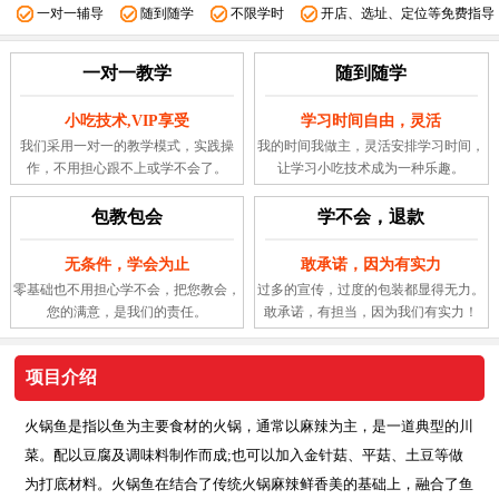
一对一辅导
随到随学
不限学时
开店、选址、定位等免费指导
一对一教学
随到随学
小吃技术,VIP享受
学习时间自由，灵活
我们采用一对一的教学模式，实践操
我的时间我做主，灵活安排学习时间，
作，不用担心跟不上或学不会了。
让学习小吃技术成为一种乐趣。
包教包会
学不会，退款
无条件，学会为止
敢承诺，因为有实力
零基础也不用担心学不会，把您教会，
过多的宣传，过度的包装都显得无力。
您的满意，是我们的责任。
敢承诺，有担当，因为我们有实力！
项目介绍
火锅鱼是指以鱼为主要食材的火锅，通常以麻辣为主，是一道典型的川
菜。配以豆腐及调味料制作而成;也可以加入金针菇、平菇、土豆等做
为打底材料。火锅鱼在结合了传统火锅麻辣鲜香美的基础上，融合了鱼