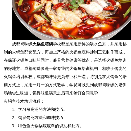
成都蜀味缘
火锅鱼培训
学校都是采用新鲜的淡水鱼系，并采用秘
制的火锅鱼配套配方，再加上严格的火锅鱼底料炒制工艺制作而成，
在保证火锅鱼口味的同时，兼具营养健康等优点，是选择火锅鱼培训
的好地方。
成都蜀味缘
是一家专业的火锅鱼培训机构，相较于传统的
火锅鱼培训学校，
成都蜀味缘
更为专业和严谨，特别是在火锅鱼的培
训方式上，采用一对一的方式教学，学员可以先到
成都蜀味缘
的培训
场地尝过味道，觉得味道满意之后再来签订合同教学
火锅鱼技术培训流程：
1
、学习吊高汤的方法和技巧。
2
、锅底勾兑方法和调味技巧。
3
、特色鱼火锅锅底底料的识别和配方。