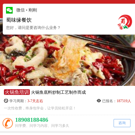
更
培训项目
微信
•
刚刚
项
蜀味缘餐饮
您好，请问是要咨询什么业务？
火锅鱼培训
火锅鱼底料炒制工艺制作而成
学习周期：
3-7天左右
已报名：
187519人
一次性收费，终身包学会，让学员轻松开店！
18908188486
咨询
问学费、问学习内容、问学习多久