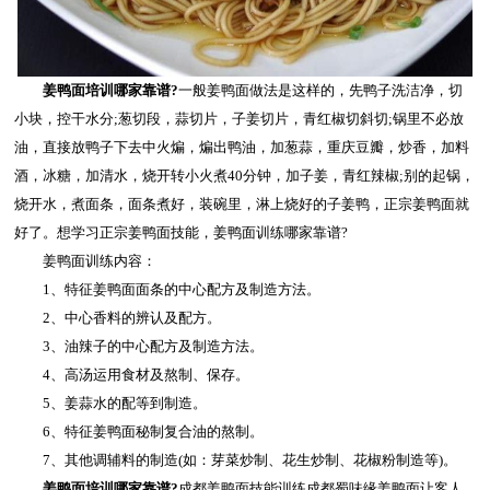
姜鸭面培训哪家靠谱?
一般姜鸭面做法是这样的，先鸭子洗洁净，切
小块，控干水分;葱切段，蒜切片，子姜切片，青红椒切斜切;锅里不必放
油，直接放鸭子下去中火煸，煸出鸭油，加葱蒜，重庆豆瓣，炒香，加料
酒，冰糖，加清水，烧开转小火煮40分钟，加子姜，青红辣椒;别的起锅，
烧开水，煮面条，面条煮好，装碗里，淋上烧好的子姜鸭，正宗姜鸭面就
好了。想学习正宗姜鸭面技能，姜鸭面训练哪家靠谱?
姜鸭面训练内容：
1、特征姜鸭面面条的中心配方及制造方法。
2、中心香料的辨认及配方。
3、油辣子的中心配方及制造方法。
4、高汤运用食材及熬制、保存。
5、姜蒜水的配等到制造。
6、特征姜鸭面秘制复合油的熬制。
7、其他调辅料的制造(如：芽菜炒制、花生炒制、花椒粉制造等)。
姜鸭面培训哪家靠谱?
成都姜鸭面技能训练成都蜀味缘姜鸭面让客人