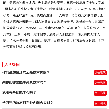
能，姜鸭面的做法训练。先训练的是炒姜鸭，麻鸭一只清洗洁净后，宰成
1厘米左右的小块，参加适量盐、料酒腌制15分钟左右。老姜150克，切成
小粒，熟菜籽油200克，烧成高温油，下入鸭块、老姜粒充沛的爆香，直
至炒到鸭肉外表略干，倒入适量高度白酒增香去腥。酒份炒干后，参加红
油豆瓣酱50克、泡椒酱50克、小米辣碎30克、花椒10克、大蒜粒50克、八
角2粒、三奈一小块，充沛煸香，最终倒入少数清水，使其鸭肉充沛入
味。待水分将干时，参加盐、味精、白糖各适量，拌匀后关火起锅。学习
姜鸭面技能就来成都蜀味缘。
入学疑问
你们是加盟形式还是技术传授？
点击咨询
到你们哪里能学到真技术吗？
点击咨询
我没有基础能学会吗？
点击咨询
学习完的原材料在外面能否买到？
点击咨询