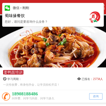
更多
培训项目
微信
•
刚刚
项目
蜀味缘餐饮
您好，请问是要咨询什么业务？
姜鸭面培训
学习周期：
已报名：
25758人
一次性收费，终身包学会，让学员轻松开店！
18908188486
咨询
问学费、问学习内容、问学习多久