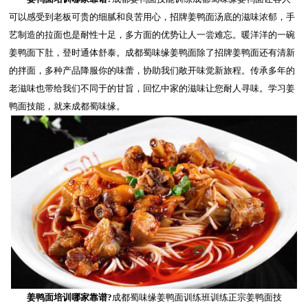
可以感受到老板可贵的细腻和良苦用心，招牌姜鸭面汤底的滋味浓郁，手
艺制造的拉面也是耐性十足，多方面的优势让人一尝难忘。暖洋洋的一碗
姜鸭面下肚，登时通体舒泰。成都蜀味缘姜鸭面除了招牌姜鸭面还有清新
的拌面，多种产品降服你的味蕾，协助我们敞开味觉新旅程。传承多年的
老滋味也带给我们不同于的甘旨，回忆中家的滋味让您耐人寻味。学习姜
鸭面技能，就来成都蜀味缘。
姜鸭面培训哪家靠谱?
成都蜀味缘姜鸭面训练班训练正宗姜鸭面技